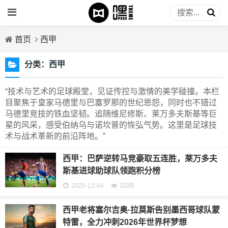
首页
西甲
分类：
西甲
“技术与艺术的足球殿堂，见证传控与激情的美学碰撞。本栏
目聚焦于皇家马德里与巴塞罗那的世纪恩怨，同时也不错过
马德里竞技的铁血坚韧。追随维尼修斯、莱万多夫斯基等巨
星的风采，感受伯纳乌与诺坎普的恢弘气势。这里是足球技
术与战术革新的前沿阵地。”
西甲：巴萨逆转马竞豪取五连胜，莱万多夫
斯基进球助球队领跑积分榜
1039
2025-12-04
西甲老将塞尔吉奥·拉莫斯告别墨西哥球队蒙
特雷，全力冲刺2026年世界杯梦想